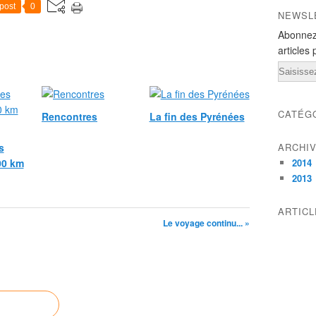
post
0
NEWSL
Abonnez
articles 
Email
CATÉG
Rencontres
La fin des Pyrénées
s
ARCHI
000 km
2014
2013
ARTIC
Le voyage continu... »