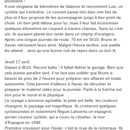
poussière !
A une vingtaine de kilomètres de Valence ils rencontrent Luis, un
cycliste qui s’entraîne. Le courant passe très bien une fois de
plus et il leur propose de les accompagner jusqu’à leur point de
chute. Un bon petit détour pour lui, mais il leur fait économiser
quelques kilomètres en coupant à travers champs. Sans lui c’est
sûr, ils auraient planté leur tente dans un champ d’orangers.
Après une longue journée de route, 70 km en 5h10, Bruno et
Xavier retrouvent leurs amis. Malgré l’heure tardive, une paëlla
les attend... ainsi qu’une bonne nuit de repos dans un bon lit.
Jeudi 17 avril,
Départ à 9h10. Record battu ! Il fallait libérer le garage. Bien que
cela puisse paraître tard, il ne faut pas oublier que Bruno a
besoin de près de 2 heures pour préparer ses affaires en totale
autonomie. Cela permet d’ailleurs à Xavier de dérusher et
préparer le matériel vidéo pour la journée. Partir à la fraîche est
bon pour le moral et le physique.
Le voyage s’annonce agréable, la piste est belle, les couleurs
changent, le paysage est magnifique. Ils croiseront quelques
cyclotouristes et notamment Miguel Lahuerta un espagnol,
ancien coureur cycliste, qui a couru la «Vuelta», le tour
d’Espagne en 1998.
Première crevaison pour Xavier, c’est la roue de la remorque. Ils