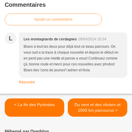
Commentaires
Ajouter un commentaire
L
Les montagnards de cerdagnes
28/04/2014 10:34
Bravo a tout les deux pour déjà tout ce beau parcours. On
vous suit a la trace à chaque nouvelle et depuis le début on
en perd pas une miette et pense a vous! Continuez comme
çà, bonne route et merci pour ces nouvelles avec photos!
Bises des 'cons de jeunes'! adrien et llivia
Répondre
< La fin des Pyrénées
Du vent et des oliviers et
1000 km parcourus >
Hébergé par Overblog