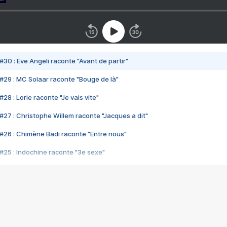
#30 : Eve Angeli raconte "Avant de partir"
#29 : MC Solaar raconte "Bouge de là"
28 : Lorie raconte "Je vais vite"
#27 : Christophe Willem raconte "Jacques a dit"
#26 : Chimène Badi raconte "Entre nous"
#25 : Indochine raconte "3e sexe"
#24 : Zaho raconte "C'est chelou"
#23 : Patrick Bruel raconte "Au café des délices"
#22 : Kyo raconte "Le chemin"
#21 : Nolwenn Leroy raconte "Cassé"