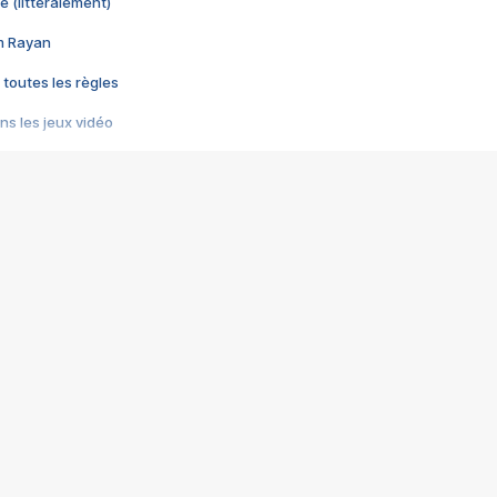
e (littéralement)
im Rayan
 toutes les règles
s les jeux vidéo
us choquant de Rockstar ? - Le scandale BULLY
e plus moche de Steam
du RÊVE tourne au CAUCHEMAR
pendant 8 heures
it… à tort
umiliés par un jeu vidéo
ire - Final Fantasy 8
ti un empire - Age of Empires
story DOFUS