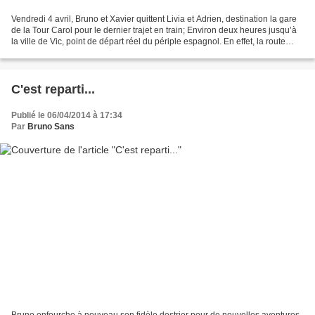
Vendredi 4 avril, Bruno et Xavier quittent Livia et Adrien, destination la gare
de la Tour Carol pour le dernier trajet en train; Environ deux heures jusqu’à
la ville de Vic, point de départ réel du périple espagnol. En effet, la route
jusqu’à Vic est...
C'est reparti...
Publié le 06/04/2014 à 17:34
Par
Bruno Sans
Bruno enfourche à nouveau son fidèle destrier pour de nouvelles aventures.